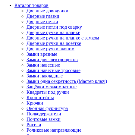
Каталог товаров
Дверные доводчики
Дверные глазки
Дверные петли
Дверные петли под сварку
Дверные ручки на планке
Дверные ручки на планке с замком
Дверные ручки на розетке
Дверные ручки эконом
Замки врезные
Замки для электрощитов
Замки навесные
Замки навесные тросовые
Замки накладные
Замки одна секретность (Мастер ключ)
Защёлки межкомнатные
Квадраты под ручки
Кронштейны
Крючки
Оконная фурнитура
Полкодержатели
Почтовые замки
Ригели
Роликовые направляющие