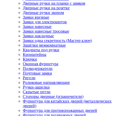
Дверные ручки на планке с замком
Дверные ручки на розетке
Дверные ручки эконом
Замки врезные
Замки для электрощитов
Замки навесные
Замки навесные тросовые
Замки накладные
Замки одна секретность (Мастер ключ)
Защёлки межкомнатные
Квадраты под ручки
Кронштейны
Крючки
Оконная фурнитура
Полкодержатели
Почтовые замки
Ригели
Роликовые направляющие
Ручки-защелки
Скрытые петли
Стопоры дверные (ограничители)
Фурнитура для китайских дверей (металлических
дверей)
Фурнитура для противопожарных дверей
Фурнитура для раздвижных дверей