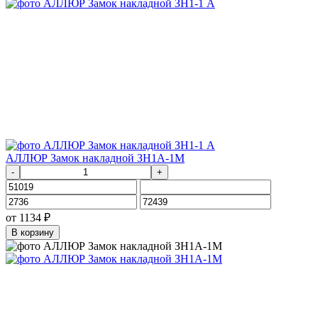
АЛЛЮР Замок накладной ЗН1А-1М
-
+
от
1134
₽
В корзину