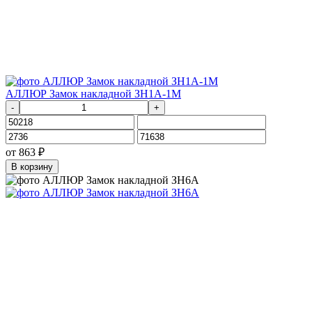
АЛЛЮР Замок накладной ЗН1А-1М
-
+
от
863
₽
В корзину