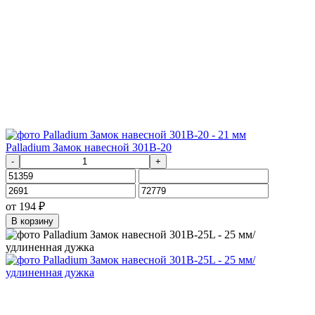
Palladium Замок навесной 301B-20
-
+
от
194
₽
В корзину