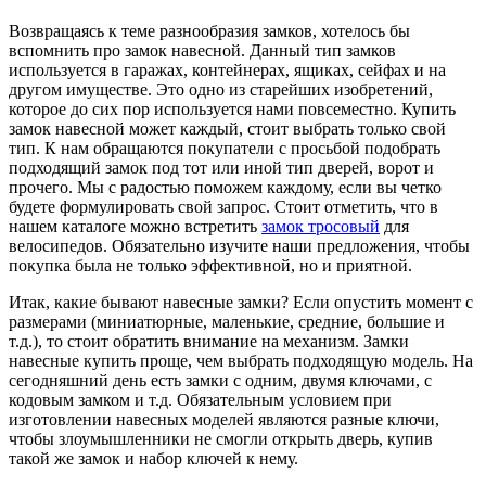
Возвращаясь к теме разнообразия замков, хотелось бы
вспомнить про замок навесной. Данный тип замков
используется в гаражах, контейнерах, ящиках, сейфах и на
другом имуществе. Это одно из старейших изобретений,
которое до сих пор используется нами повсеместно. Купить
замок навесной может каждый, стоит выбрать только свой
тип. К нам обращаются покупатели с просьбой подобрать
подходящий замок под тот или иной тип дверей, ворот и
прочего. Мы с радостью поможем каждому, если вы четко
будете формулировать свой запрос. Стоит отметить, что в
нашем каталоге можно встретить
замок тросовый
для
велосипедов. Обязательно изучите наши предложения, чтобы
покупка была не только эффективной, но и приятной.
Итак, какие бывают навесные замки? Если опустить момент с
размерами (миниатюрные, маленькие, средние, большие и
т.д.), то стоит обратить внимание на механизм. Замки
навесные купить проще, чем выбрать подходящую модель. На
сегодняшний день есть замки с одним, двумя ключами, с
кодовым замком и т.д. Обязательным условием при
изготовлении навесных моделей являются разные ключи,
чтобы злоумышленники не смогли открыть дверь, купив
такой же замок и набор ключей к нему.