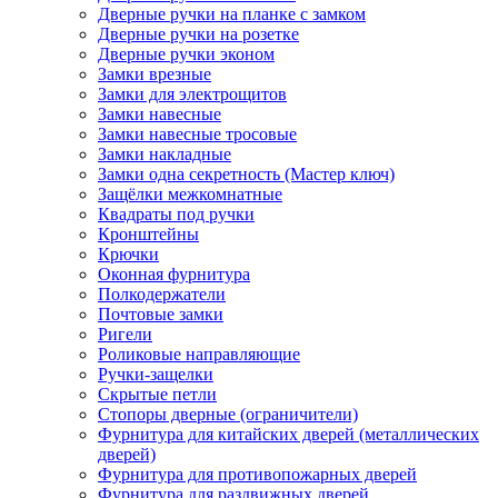
Дверные ручки на планке с замком
Дверные ручки на розетке
Дверные ручки эконом
Замки врезные
Замки для электрощитов
Замки навесные
Замки навесные тросовые
Замки накладные
Замки одна секретность (Мастер ключ)
Защёлки межкомнатные
Квадраты под ручки
Кронштейны
Крючки
Оконная фурнитура
Полкодержатели
Почтовые замки
Ригели
Роликовые направляющие
Ручки-защелки
Скрытые петли
Стопоры дверные (ограничители)
Фурнитура для китайских дверей (металлических
дверей)
Фурнитура для противопожарных дверей
Фурнитура для раздвижных дверей