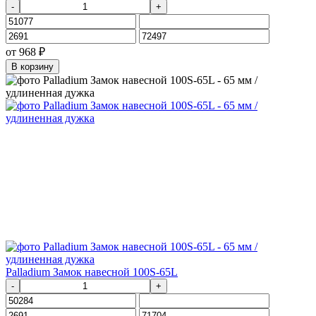
-
+
от
968
₽
В корзину
Palladium Замок навесной 100S-65L
-
+