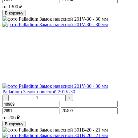
от
1300
₽
В корзину
Palladium Замок навесной 201V-30
-
+
от
206
₽
В корзину