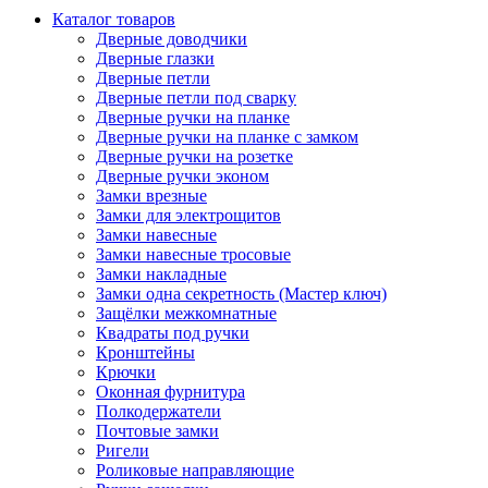
Каталог товаров
Дверные доводчики
Дверные глазки
Дверные петли
Дверные петли под сварку
Дверные ручки на планке
Дверные ручки на планке с замком
Дверные ручки на розетке
Дверные ручки эконом
Замки врезные
Замки для электрощитов
Замки навесные
Замки навесные тросовые
Замки накладные
Замки одна секретность (Мастер ключ)
Защёлки межкомнатные
Квадраты под ручки
Кронштейны
Крючки
Оконная фурнитура
Полкодержатели
Почтовые замки
Ригели
Роликовые направляющие