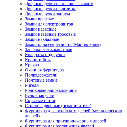
Дверные ручки на планке с замком
Дверные ручки на розетке
Дверные ручки эконом
Замки врезные
Замки для электрощитов
Замки навесные
Замки навесные тросовые
Замки накладные
Замки одна секретность (Мастер ключ)
Защёлки межкомнатные
Квадраты под ручки
Кронштейны
Крючки
Оконная фурнитура
Полкодержатели
Почтовые замки
Ригели
Роликовые направляющие
Ручки-защелки
Скрытые петли
Стопоры дверные (ограничители)
Фурнитура для китайских дверей (металлических
дверей)
Фурнитура для противопожарных дверей
Фурнитура для раздвижных дверей