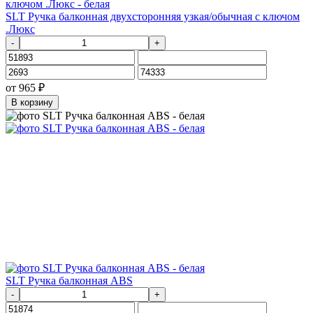
SLT Ручка балконная двухсторонняя узкая/обычная с ключом
.Люкс
-
+
от
965
₽
В корзину
SLT Ручка балконная ABS
-
+