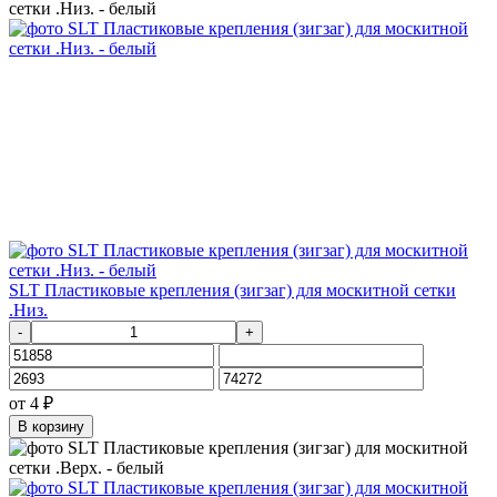
SLT Пластиковые крепления (зигзаг) для москитной сетки
.Низ.
-
+
от
4
₽
В корзину