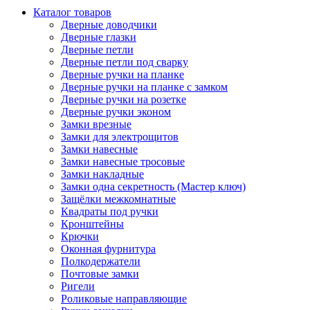
Каталог товаров
Дверные доводчики
Дверные глазки
Дверные петли
Дверные петли под сварку
Дверные ручки на планке
Дверные ручки на планке с замком
Дверные ручки на розетке
Дверные ручки эконом
Замки врезные
Замки для электрощитов
Замки навесные
Замки навесные тросовые
Замки накладные
Замки одна секретность (Мастер ключ)
Защёлки межкомнатные
Квадраты под ручки
Кронштейны
Крючки
Оконная фурнитура
Полкодержатели
Почтовые замки
Ригели
Роликовые направляющие