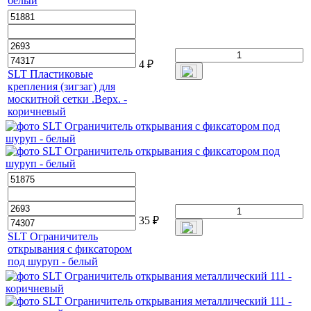
белый
4
₽
SLT Пластиковые
крепления (зигзаг) для
москитной сетки .Верх. -
коричневый
35
₽
SLT Ограничитель
открывания с фиксатором
под шуруп - белый