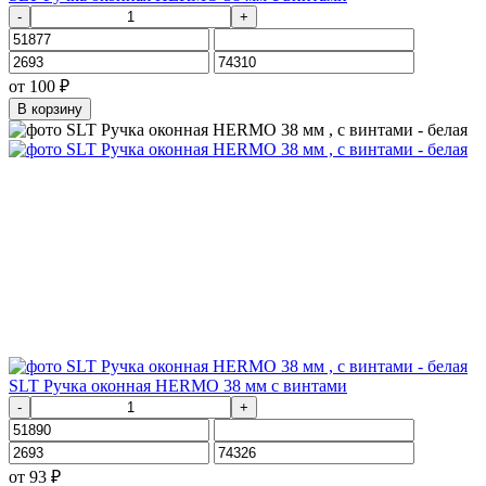
-
+
от
100
₽
В корзину
SLT Ручка оконная HERMO 38 мм с винтами
-
+
от
93
₽