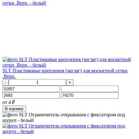
SLT Пластиковые крепления (зигзаг) для москитной сетки
.Верх.
-
+
от
4
₽
В корзину