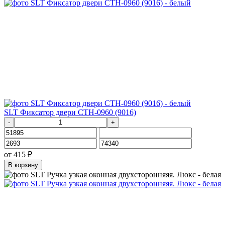
SLT Фиксатор двери СТН-0960 (9016)
-
+
от
415
₽
В корзину