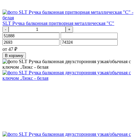
SLT Ручка балконная притворная металлическая "С"
-
+
от
47
₽
В корзину