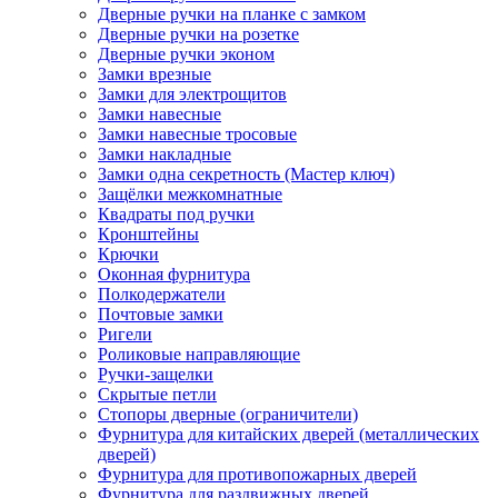
Дверные ручки на планке с замком
Дверные ручки на розетке
Дверные ручки эконом
Замки врезные
Замки для электрощитов
Замки навесные
Замки навесные тросовые
Замки накладные
Замки одна секретность (Мастер ключ)
Защёлки межкомнатные
Квадраты под ручки
Кронштейны
Крючки
Оконная фурнитура
Полкодержатели
Почтовые замки
Ригели
Роликовые направляющие
Ручки-защелки
Скрытые петли
Стопоры дверные (ограничители)
Фурнитура для китайских дверей (металлических
дверей)
Фурнитура для противопожарных дверей
Фурнитура для раздвижных дверей