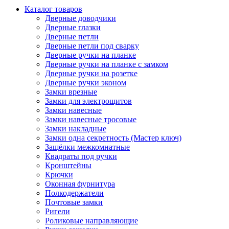
Каталог товаров
Дверные доводчики
Дверные глазки
Дверные петли
Дверные петли под сварку
Дверные ручки на планке
Дверные ручки на планке с замком
Дверные ручки на розетке
Дверные ручки эконом
Замки врезные
Замки для электрощитов
Замки навесные
Замки навесные тросовые
Замки накладные
Замки одна секретность (Мастер ключ)
Защёлки межкомнатные
Квадраты под ручки
Кронштейны
Крючки
Оконная фурнитура
Полкодержатели
Почтовые замки
Ригели
Роликовые направляющие