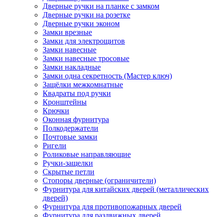
Дверные ручки на планке с замком
Дверные ручки на розетке
Дверные ручки эконом
Замки врезные
Замки для электрощитов
Замки навесные
Замки навесные тросовые
Замки накладные
Замки одна секретность (Мастер ключ)
Защёлки межкомнатные
Квадраты под ручки
Кронштейны
Крючки
Оконная фурнитура
Полкодержатели
Почтовые замки
Ригели
Роликовые направляющие
Ручки-защелки
Скрытые петли
Стопоры дверные (ограничители)
Фурнитура для китайских дверей (металлических
дверей)
Фурнитура для противопожарных дверей
Фурнитура для раздвижных дверей