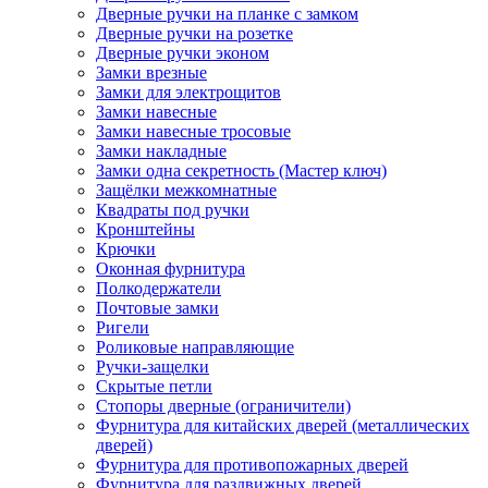
Дверные ручки на планке с замком
Дверные ручки на розетке
Дверные ручки эконом
Замки врезные
Замки для электрощитов
Замки навесные
Замки навесные тросовые
Замки накладные
Замки одна секретность (Мастер ключ)
Защёлки межкомнатные
Квадраты под ручки
Кронштейны
Крючки
Оконная фурнитура
Полкодержатели
Почтовые замки
Ригели
Роликовые направляющие
Ручки-защелки
Скрытые петли
Стопоры дверные (ограничители)
Фурнитура для китайских дверей (металлических
дверей)
Фурнитура для противопожарных дверей
Фурнитура для раздвижных дверей