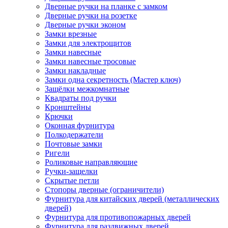
Дверные ручки на планке с замком
Дверные ручки на розетке
Дверные ручки эконом
Замки врезные
Замки для электрощитов
Замки навесные
Замки навесные тросовые
Замки накладные
Замки одна секретность (Мастер ключ)
Защёлки межкомнатные
Квадраты под ручки
Кронштейны
Крючки
Оконная фурнитура
Полкодержатели
Почтовые замки
Ригели
Роликовые направляющие
Ручки-защелки
Скрытые петли
Стопоры дверные (ограничители)
Фурнитура для китайских дверей (металлических
дверей)
Фурнитура для противопожарных дверей
Фурнитура для раздвижных дверей