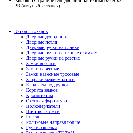
Palladium Ограничитель дверной настенный 06 H-03 -
PB (латунь блестящая)
Каталог товаров
Дверные доводчики
Дверные петли
Дверные ручки на планке
Дверные ручки на планке с замком
Дверные ручки на розетке
Замки врезные
Замки навесные
Замки навесные тросовые
Защёлки межкомнатные
Квадраты под ручки
Корпуса замков
Кронштейны
Оконная фурнитура
Полкодержатели
Почтовые замки
Ригели
Роликовые направляющие
Ручки-защелки
Ручки-защелки ТИТАН