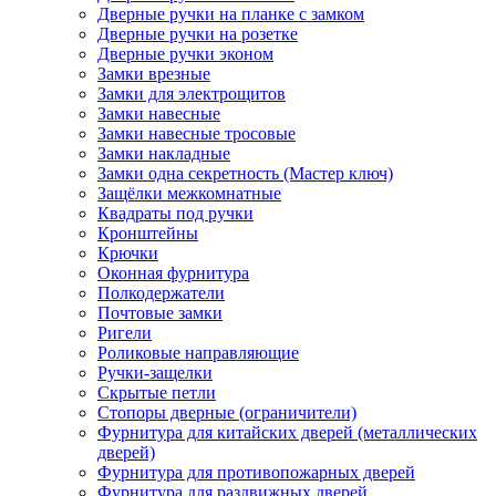
Дверные ручки на планке с замком
Дверные ручки на розетке
Дверные ручки эконом
Замки врезные
Замки для электрощитов
Замки навесные
Замки навесные тросовые
Замки накладные
Замки одна секретность (Мастер ключ)
Защёлки межкомнатные
Квадраты под ручки
Кронштейны
Крючки
Оконная фурнитура
Полкодержатели
Почтовые замки
Ригели
Роликовые направляющие
Ручки-защелки
Скрытые петли
Стопоры дверные (ограничители)
Фурнитура для китайских дверей (металлических
дверей)
Фурнитура для противопожарных дверей
Фурнитура для раздвижных дверей