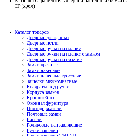
Palladium Ограничитель дверной настенный 06 H-01 -
CP (хром)
Каталог товаров
Дверные доводчики
Дверные петли
Дверные ручки на планке
Дверные ручки на планке с замком
Дверные ручки на розетке
Замки врезные
Замки навесные
Замки навесные тросовые
Защёлки межкомнатные
Квадраты под ручки
Корпуса замков
Кронштейны
Оконная фурнитура
Полкодержатели
Почтовые замки
Ригели
Роликовые направляющие
Ручки-защелки
Ручки-защелки ТИТАН