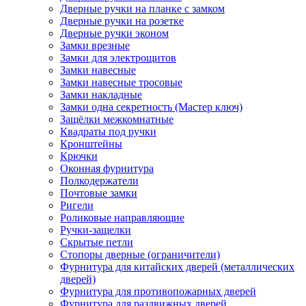
Дверные ручки на планке с замком
Дверные ручки на розетке
Дверные ручки эконом
Замки врезные
Замки для электрощитов
Замки навесные
Замки навесные тросовые
Замки накладные
Замки одна секретность (Мастер ключ)
Защёлки межкомнатные
Квадраты под ручки
Кронштейны
Крючки
Оконная фурнитура
Полкодержатели
Почтовые замки
Ригели
Роликовые направляющие
Ручки-защелки
Скрытые петли
Стопоры дверные (ограничители)
Фурнитура для китайских дверей (металлических
дверей)
Фурнитура для противопожарных дверей
Фурнитура для раздвижных дверей