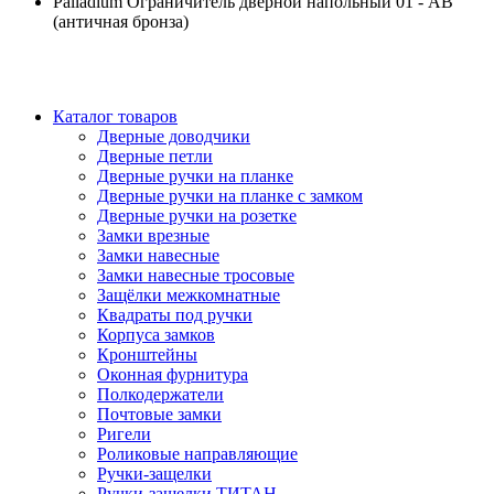
Palladium Ограничитель дверной напольный 01 - AВ
(античная бронза)
Каталог товаров
Дверные доводчики
Дверные петли
Дверные ручки на планке
Дверные ручки на планке с замком
Дверные ручки на розетке
Замки врезные
Замки навесные
Замки навесные тросовые
Защёлки межкомнатные
Квадраты под ручки
Корпуса замков
Кронштейны
Оконная фурнитура
Полкодержатели
Почтовые замки
Ригели
Роликовые направляющие
Ручки-защелки
Ручки-защелки ТИТАН