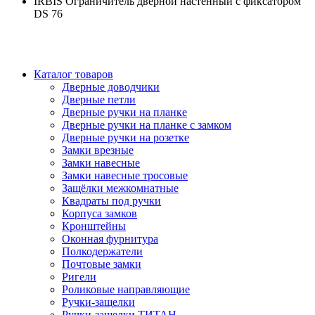
IRBIS Ограничитель дверной настенный с фиксатором
DS 76
Каталог товаров
Дверные доводчики
Дверные петли
Дверные ручки на планке
Дверные ручки на планке с замком
Дверные ручки на розетке
Замки врезные
Замки навесные
Замки навесные тросовые
Защёлки межкомнатные
Квадраты под ручки
Корпуса замков
Кронштейны
Оконная фурнитура
Полкодержатели
Почтовые замки
Ригели
Роликовые направляющие
Ручки-защелки
Ручки-защелки ТИТАН