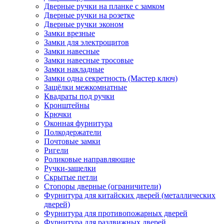
Дверные ручки на планке с замком
Дверные ручки на розетке
Дверные ручки эконом
Замки врезные
Замки для электрощитов
Замки навесные
Замки навесные тросовые
Замки накладные
Замки одна секретность (Мастер ключ)
Защёлки межкомнатные
Квадраты под ручки
Кронштейны
Крючки
Оконная фурнитура
Полкодержатели
Почтовые замки
Ригели
Роликовые направляющие
Ручки-защелки
Скрытые петли
Стопоры дверные (ограничители)
Фурнитура для китайских дверей (металлических
дверей)
Фурнитура для противопожарных дверей
Фурнитура для раздвижных дверей