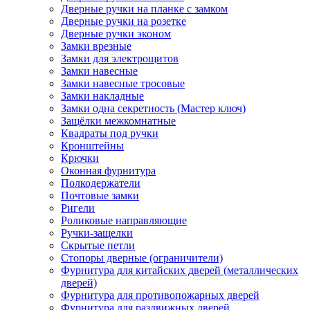
Дверные ручки на планке с замком
Дверные ручки на розетке
Дверные ручки эконом
Замки врезные
Замки для электрощитов
Замки навесные
Замки навесные тросовые
Замки накладные
Замки одна секретность (Мастер ключ)
Защёлки межкомнатные
Квадраты под ручки
Кронштейны
Крючки
Оконная фурнитура
Полкодержатели
Почтовые замки
Ригели
Роликовые направляющие
Ручки-защелки
Скрытые петли
Стопоры дверные (ограничители)
Фурнитура для китайских дверей (металлических
дверей)
Фурнитура для противопожарных дверей
Фурнитура для раздвижных дверей