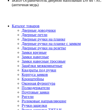
IRBIS Ограничитель дверной напольный DS 44 - AC
(античная медь)
Каталог товаров
Дверные доводчики
Дверные петли
Дверные ручки на планке
Дверные ручки на планке с замком
Дверные ручки на розетке
Замки врезные
Замки навесные
Замки навесные тросовые
Защёлки межкомнатные
Квадраты под ручки
Корпуса замков
Кронштейны
Оконная фурнитура
Полкодержатели
Почтовые замки
Ригели
Роликовые направляющие
Ручки-защелки
Ручки-защелки ТИТАН