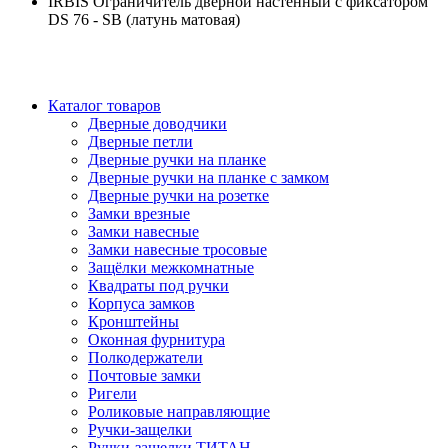
IRBIS Ограничитель дверной настенный с фиксатором
DS 76 - SB (латунь матовая)
Каталог товаров
Дверные доводчики
Дверные петли
Дверные ручки на планке
Дверные ручки на планке с замком
Дверные ручки на розетке
Замки врезные
Замки навесные
Замки навесные тросовые
Защёлки межкомнатные
Квадраты под ручки
Корпуса замков
Кронштейны
Оконная фурнитура
Полкодержатели
Почтовые замки
Ригели
Роликовые направляющие
Ручки-защелки
Ручки-защелки ТИТАН