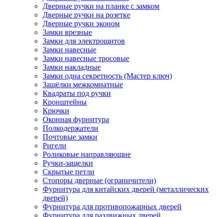
Дверные ручки на планке с замком
Дверные ручки на розетке
Дверные ручки эконом
Замки врезные
Замки для электрощитов
Замки навесные
Замки навесные тросовые
Замки накладные
Замки одна секретность (Мастер ключ)
Защёлки межкомнатные
Квадраты под ручки
Кронштейны
Крючки
Оконная фурнитура
Полкодержатели
Почтовые замки
Ригели
Роликовые направляющие
Ручки-защелки
Скрытые петли
Стопоры дверные (ограничители)
Фурнитура для китайских дверей (металлических
дверей)
Фурнитура для противопожарных дверей
Фурнитура для раздвижных дверей